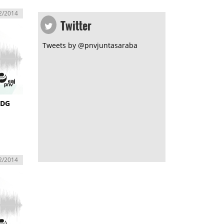
2/2014
Twitter
Tweets by @pnvjuntasaraba
 DG
2/2014