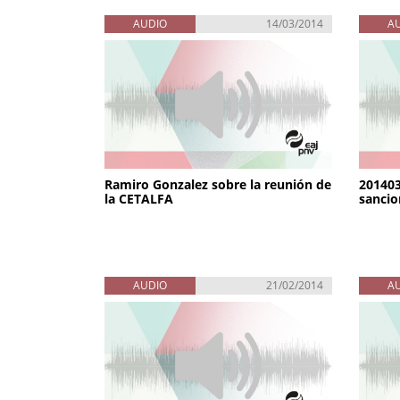
AUDIO
14/03/2014
A
Ramiro Gonzalez sobre la reunión de
201403
la CETALFA
sancio
AUDIO
21/02/2014
A