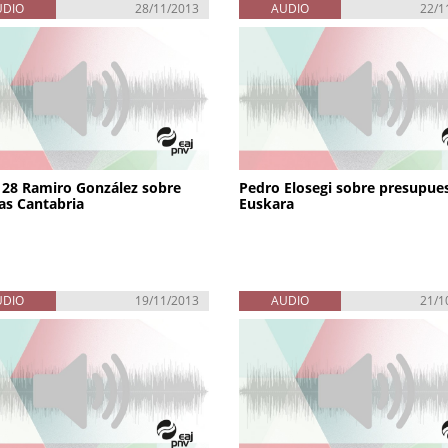
UDIO
28/11/2013
AUDIO
22/1
28 Ramiro González sobre
Pedro Elosegi sobre presupue
s Cantabria
Euskara
UDIO
19/11/2013
AUDIO
21/1