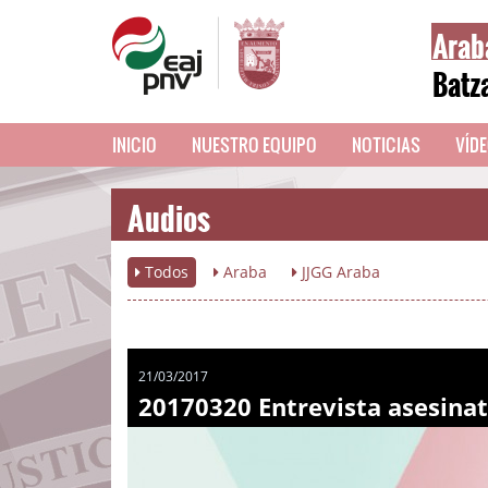
Arab
Batz
INICIO
NUESTRO EQUIPO
NOTICIAS
VÍD
Audios
Todos
Araba
JJGG Araba
21/03/2017
20170320 Entrevista asesina