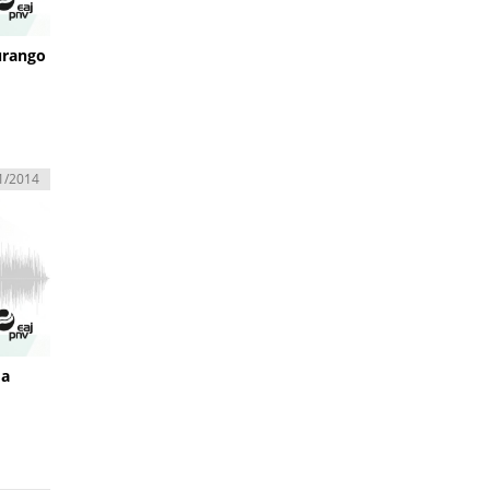
urango
1/2014
da