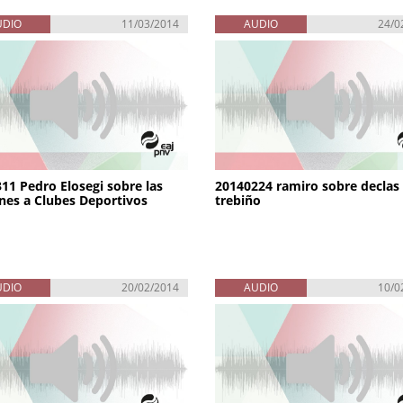
UDIO
11/03/2014
AUDIO
24/0
11 Pedro Elosegi sobre las
20140224 ramiro sobre declas
nes a Clubes Deportivos
trebiño
UDIO
20/02/2014
AUDIO
10/0