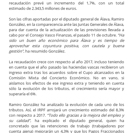
recaudación prevé un incremento del 1,7%, con un total
estimado de 2.343,5 millones de euros.
Son las cifras aportadas por el diputado general de Álava, Ramiro
González, en la comparecencia ante las Juntas Generales de Álava,
para dar cuenta de la actualización de las previsiones llevada a
cabo por el Consejo Vasco Finanzas, el pasado 11 de octubre.
“Ha
sido un buen año económico para Álava y es tiempo de
aprovechar esta coyuntura positiva, con cautela y buena
gestión”
, ha resumido González.
La recaudación crece con respecto al año 2017, incluso teniendo
en cuenta que el año pasado las haciendas vascas recibieron un
ingreso extra tras los acuerdos sobre el Cupo alcanzados en la
Comisión Mixta del Concierto Económico. No en vano, si
aislamos los efectos de ese ingreso extra y teniendo en cuenta
sólo la evolución de los tributos, el crecimiento sería mayor y
superaría el 6%.
Ramiro González ha analizado la evolución de cada uno de los
tributos. Así, el IRPF arrojará un crecimiento estimado del 8,3%
con respecto a 2017.
“Todo ello gracias a la mejora del empleo y
su calidad”
, ha explicado el diputado general, quien ha
concretado que las retenciones de trabajo (trabajadores por
cuenta ajena) mejorarán un 4,3% y que los Pagos Fraccionados