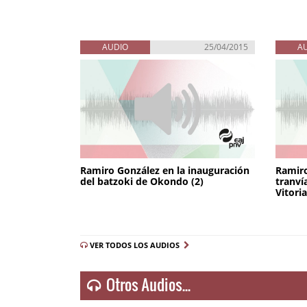
AUDIO
25/04/2015
A
Ramiro González en la inauguración
Ramiro
del batzoki de Okondo (2)
tranví
Vitori
VER TODOS LOS AUDIOS
Otros Audios...