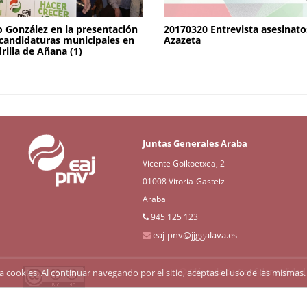
 González en la presentación
20170320 Entrevista asesinato
 candidaturas municipales en
Azazeta
drilla de Añana (1)
Juntas Generales Araba
Vicente Goikoetxea, 2
01008 Vitoria-Gasteiz
Araba
945 125 123
eaj-pnv@jjggalava.es
Cláusula de Confidencialidad
liza cookies. Al continuar navegando por el sitio, aceptas el uso de las mism