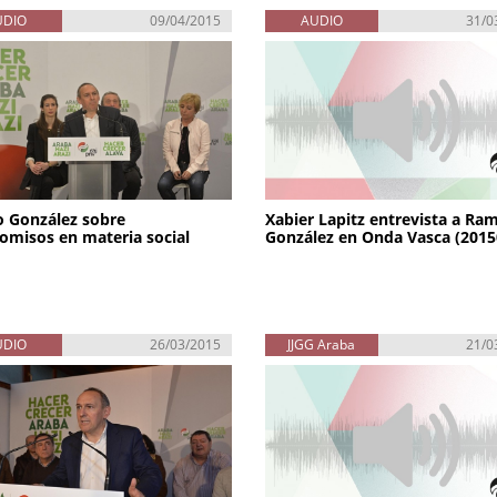
UDIO
09/04/2015
AUDIO
31/0
 González sobre
Xabier Lapitz entrevista a Ra
misos en materia social
González en Onda Vasca (2015
UDIO
26/03/2015
JJGG Araba
21/0