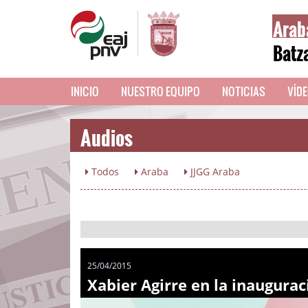
Arab
Batz
INICIO
NUESTRO EQUIPO
NOTICIAS
VÍD
Audios
Todos
Araba
JJGG Araba
25/04/2015
Xabier Agirre en la inaugura