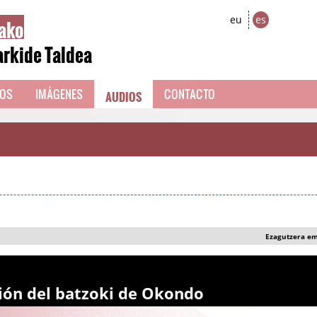
ako
eu
es
arkide Taldea
AUDIOS
EOS
IMÁGENES
CONTACTO
Ezagutzera e
ción del batzoki de Okondo