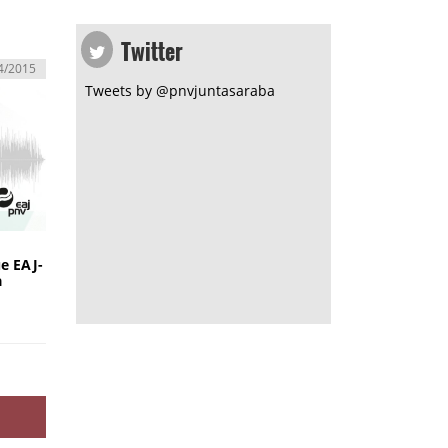
Twitter
4/2015
Tweets by @pnvjuntasaraba
ue EAJ-
a