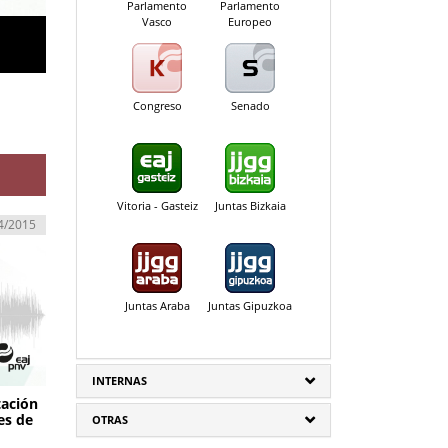
Parlamento
Parlamento
Vasco
Europeo
Congreso
Senado
Vitoria - Gasteiz
Juntas Bizkaia
4/2015
Juntas Araba
Juntas Gipuzkoa
INTERNAS
tación
es de
OTRAS