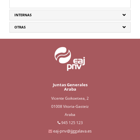
INTERNAS
OTRAS
Juntas Generales
Araba
Vicente Goikoetxea, 2
01008 Vitoria-Gasteiz
Araba
945 125 123
eaj-pnv@jjggalava.es