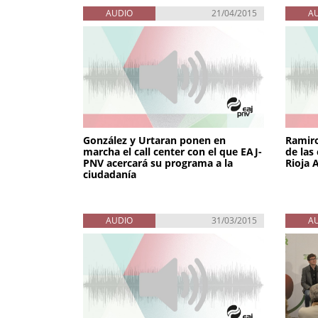
AUDIO
21/04/2015
A
González y Urtaran ponen en
Ramiro
marcha el call center con el que EAJ-
de las
PNV acercará su programa a la
Rioja 
ciudadanía
AUDIO
31/03/2015
A