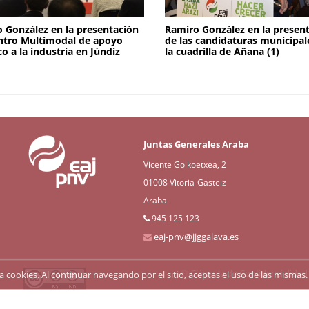
 González en la presentación
Ramiro González en la presen
ntro Multimodal de apoyo
de las candidaturas municipal
co a la industria en Júndiz
la cuadrilla de Añana (1)
Juntas Generales Araba
Vicente Goikoetxea, 2
01008 Vitoria-Gasteiz
Araba
945 125 123
eaj-pnv@jjggalava.es
Cláusula de Confidencialidad
liza cookies. Al continuar navegando por el sitio, aceptas el uso de las mism