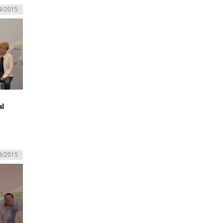
4/2015
al
3/2015