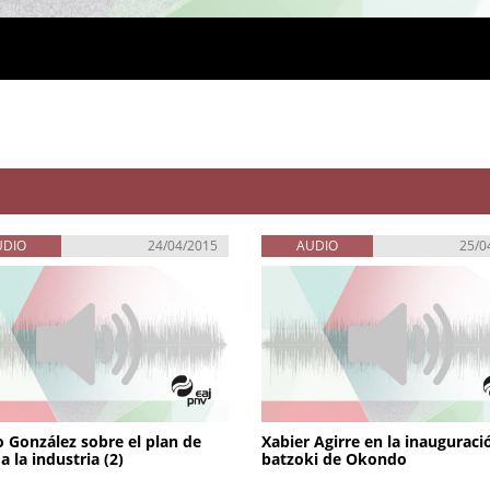
UDIO
24/04/2015
AUDIO
25/0
 González sobre el plan de
Xabier Agirre en la inauguraci
a la industria (2)
batzoki de Okondo