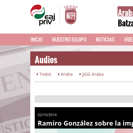
Arab
Batz
INICIO
NUESTRO EQUIPO
NOTICIAS
VÍD
Audios
Todos
Araba
JJGG Araba
02/10/2014
Ramiro González sobre la imp