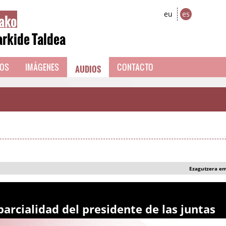
ako
eu
es
arkide Taldea
AUDIOS
EOS
IMÁGENES
CONTACTO
Ezagutzera e
arcialidad del presidente de las juntas