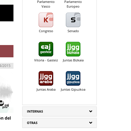
Parlamento
Parlamento
Vasco
Europeo
Congreso
Senado
Vitoria - Gasteiz
Juntas Bizkaia
4/2015
Juntas Araba
Juntas Gipuzkoa
INTERNAS
ón del
OTRAS