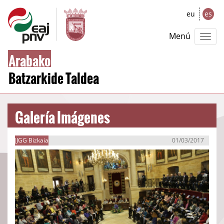
eu
es
Menú
Arabako
Batzarkide Taldea
Galería Imágenes
JJGG Bizkaia
01/03/2017