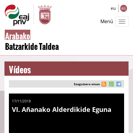
eu
es
Menú
Arabako
Batzarkide Taldea
Vídeos
Ezagutzera eman
17/11/2018
VI. Añanako Alderdikide Eguna