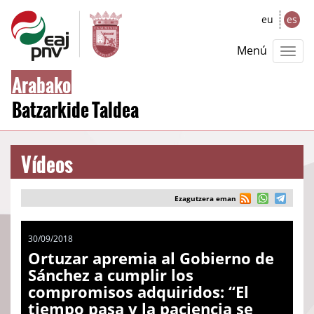
eu
es
Menú
Arabako
Batzarkide Taldea
Vídeos
Ezagutzera eman
30/09/2018
Ortuzar apremia al Gobierno de
Sánchez a cumplir los
compromisos adquiridos: “El
tiempo pasa y la paciencia se