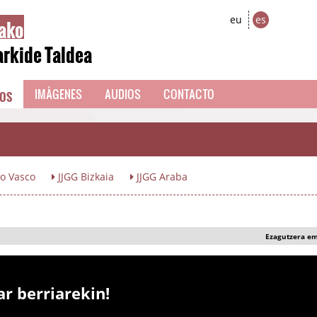
ako
eu
es
arkide Taldea
EOS
IMÁGENES
AUDIOS
CONTACTO
o Vasco
JJGG Bizkaia
JJGG Araba
Ezagutzera e
ar berriarekin!