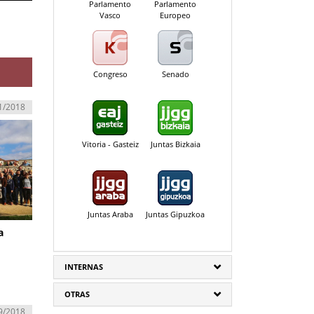
Parlamento
Parlamento
Vasco
Europeo
Congreso
Senado
1/2018
Vitoria - Gasteiz
Juntas Bizkaia
Juntas Araba
Juntas Gipuzkoa
a
INTERNAS
OTRAS
9/2018