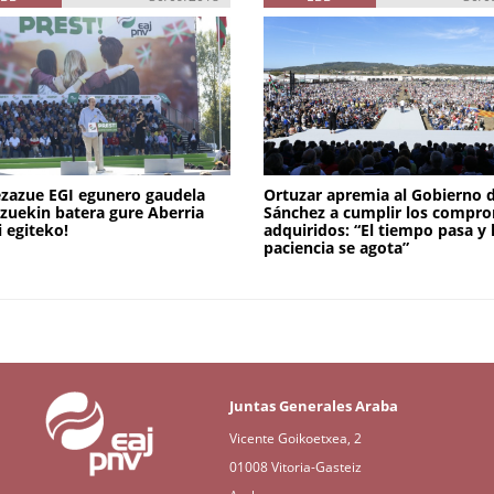
ezazue EGI egunero gaudela
Ortuzar apremia al Gobierno 
zuekin batera gure Aberria
Sánchez a cumplir los compr
 egiteko!
adquiridos: “El tiempo pasa y 
paciencia se agota”
Juntas Generales Araba
Vicente Goikoetxea, 2
01008 Vitoria-Gasteiz