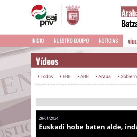
Arab
Batz
VÍD
INICIO
NUESTRO EQUIPO
NOTICIAS
Vídeos
Todos
EBB
ABB
Araba
Gobiern
28/01/2024
Euskadi hobe baten alde, ind