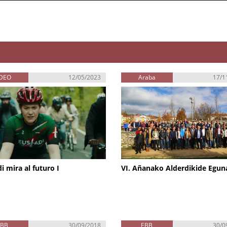
ÍDEO
12/05/2023
Araba
17/1
i mira al futuro I
VI. Añanako Alderdikide Egun
EBB
30/09/2018
EBB
30/0