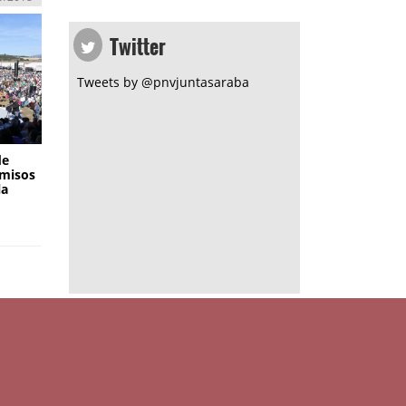
Twitter
Tweets by @pnvjuntasaraba
de
omisos
la