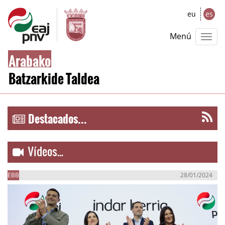
eu
es
Menú
Arabako
Batzarkide Taldea
Destacados...
Vídeos...
EBB
28/01/2024