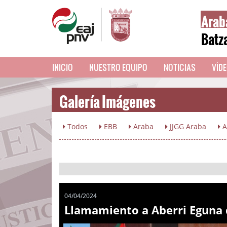
Arab
Batz
INICIO
NUESTRO EQUIPO
NOTICIAS
VÍD
Galería Imágenes
Todos
EBB
Araba
JJGG Araba
A
04/04/2024
Llamamiento a Aberri Eguna 