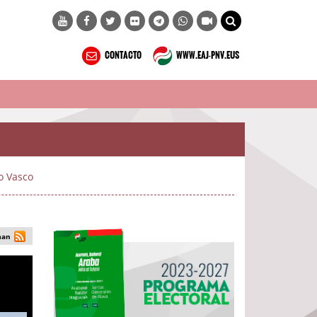
CONTACTO
WWW.EAJ-PNV.EUS
o Vasco
man