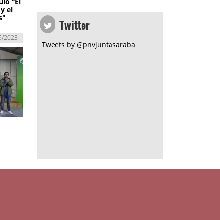
ulo “El
y el
Twitter
s"
5/2023
Tweets by @pnvjuntasaraba