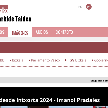
ako
eu
es
arkide Taldea
IMÁGENES
EOS
AUDIOS
CONTACTO
BB
Bizkaia
Parlamento Vasco
JJGG Bizkaia
Gobiern
Ezagutzera e
desde Intxorta 2024 - Imanol Pradales