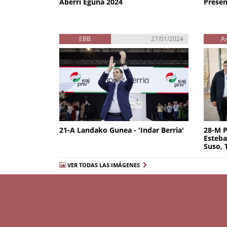
Aberri Eguna 2024
Presen
EBB
27/01/2024
A
21-A Landako Gunea - 'Indar Berria'
28-M P
Esteba
Suso, 
VER TODAS LAS IMÁGENES