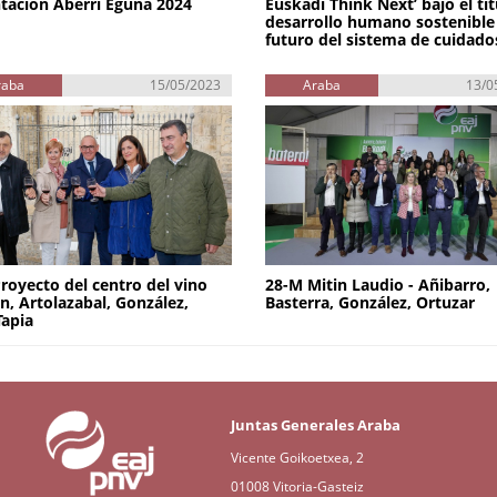
tación Aberri Eguna 2024
Euskadi Think Next’ bajo el tít
desarrollo humano sostenible 
futuro del sistema de cuidado
raba
15/05/2023
Araba
13/0
royecto del centro del vino
28-M Mitin Laudio - Añibarro,
n, Artolazabal, González,
Basterra, González, Ortuzar
Tapia
Juntas Generales Araba
Vicente Goikoetxea, 2
01008 Vitoria-Gasteiz