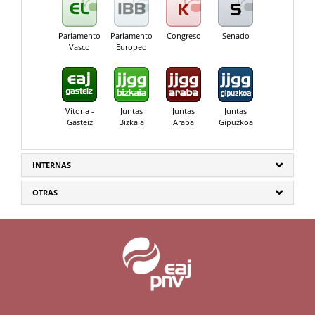
Parlamento
Parlamento
Congreso
Senado
Vasco
Europeo
Vitoria -
Juntas
Juntas
Juntas
Gasteiz
Bizkaia
Araba
Gipuzkoa
INTERNAS
OTRAS