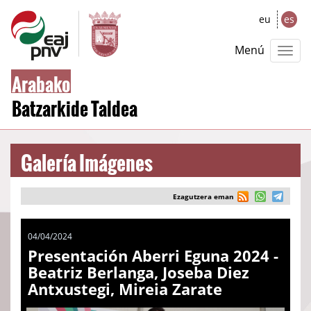
eu
es
Menú
Arabako
Batzarkide Taldea
Galería Imágenes
Ezagutzera eman
04/04/2024
Presentación Aberri Eguna 2024 -
Beatriz Berlanga, Joseba Diez
Antxustegi, Mireia Zarate