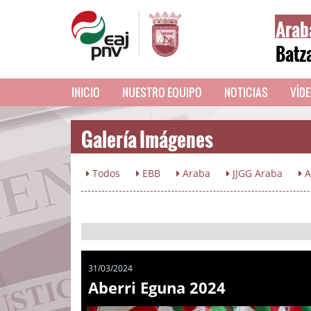
Arab
Batz
INICIO
NUESTRO EQUIPO
NOTICIAS
VÍD
Galería Imágenes
Todos
EBB
Araba
JJGG Araba
A
31/03/2024
Aberri Eguna 2024