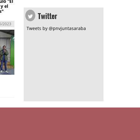
ulo “El
y el
Twitter
s"
5/2023
Tweets by @pnvjuntasaraba