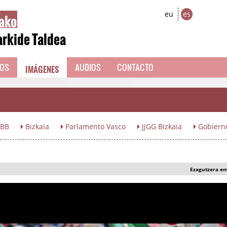
ako
eu
es
arkide Taldea
IMÁGENES
EOS
AUDIOS
CONTACTO
BB
Bizkaia
Parlamento Vasco
JJGG Bizkaia
Gobiern
Ezagutzera e