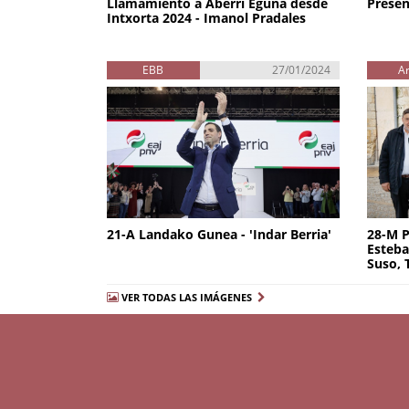
Llamamiento a Aberri Eguna desde
Presen
Intxorta 2024 - Imanol Pradales
EBB
27/01/2024
A
21-A Landako Gunea - 'Indar Berria'
28-M P
Esteba
Suso, 
VER TODAS LAS IMÁGENES