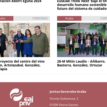
tación Aberri Eguna 2024
Euskadi Think Next’ bajo el tít
desarrollo humano sostenible 
futuro del sistema de cuidado
raba
15/05/2023
Araba
13/0
royecto del centro del vino
28-M Mitin Laudio - Añibarro,
n, Artolazabal, González,
Basterra, González, Ortuzar
Tapia
Juntas Generales Araba
Vicente Goikoetxea, 2
01008 Vitoria-Gasteiz