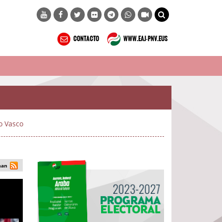
CONTACTO
WWW.EAJ-PNV.EUS
o Vasco
man