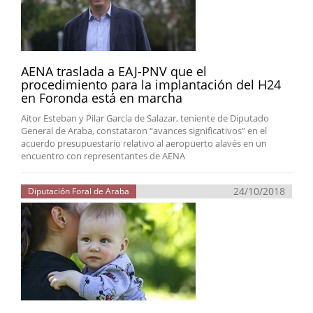
AENA traslada a EAJ-PNV que el
procedimiento para la implantación del H24
en Foronda está en marcha
Aitor Esteban y Pilar García de Salazar, teniente de Diputado
General de Araba, constataron “avances significativos” en el
acuerdo presupuestario relativo al aeropuerto alavés en un
encuentro con representantes de AENA
24/10/2018
Diputación Foral de Araba