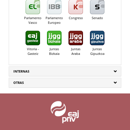
Parlamento
Parlamento
Congreso
Senado
Vasco
Europeo
Vitoria -
Juntas
Juntas
Juntas
Gasteiz
Bizkaia
Araba
Gipuzkoa
INTERNAS
OTRAS