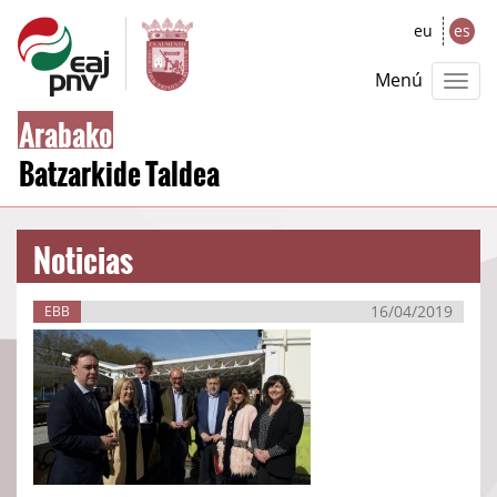
eu
es
Menú
Arabako
Batzarkide Taldea
Noticias
16/04/2019
EBB