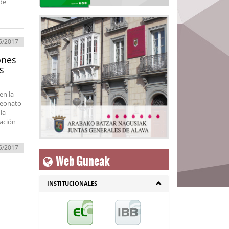
de
5/2017
ones
s
en la
peonato
la
mación
5/2017
Web Guneak
INSTITUCIONALES