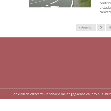
contrib
dictadu
carácter
« Anterior
5
6
Con el fin de ofrecerte un servicio mejor, jjgg-araba.eaj-pnv.eus uti