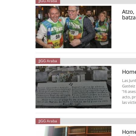
JJGG Araba
Atzo,
batza
JJGG Araba
Homen
Las Jun
Gasteiz 
’16 ase
acto, p
las víct
JJGG Araba
Homen