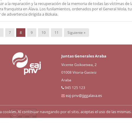
uir a la reparación y la recuperación de la memoria de todas las víctimas de l
ra franquista en Álava. Los fusilamientos, ordenados por el General Mola, t
 de advertencia dirigida a Bizkaia.
7
8
9
10
11
Siguiente »
Juntas Generales Araba
Vicente Goikoetxea, 2
01008 Vitoria-Gasteiz
Araba
945 125 123
eaj-pnv@jjggalava.es
Cláusula de Confidencialidad
liza cookies. Al continuar navegando por el sitio, aceptas el uso de las mism