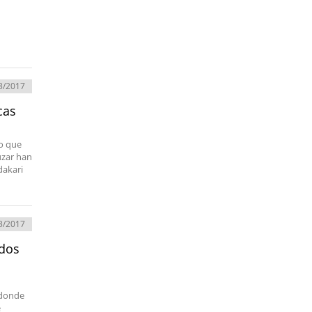
3/2017
cas
to que
uzar han
dakari
3/2017
ados
 donde
e