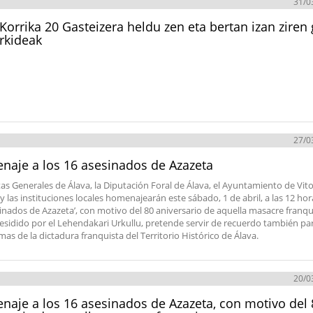
31/0
 Korrika 20 Gasteizera heldu zen eta bertan izan ziren
rkideak
27/0
aje a los 16 asesinados de Azazeta
tas Generales de Álava, la Diputación Foral de Álava, el Ayuntamiento de Vito
y las instituciones locales homenajearán este sábado, 1 de abril, a las 12 hora
sinados de Azazeta’, con motivo del 80 aniversario de aquella masacre franqui
residido por el Lehendakari Urkullu, pretende servir de recuerdo también pa
imas de la dictadura franquista del Territorio Histórico de Álava.
20/0
aje a los 16 asesinados de Azazeta, con motivo del 