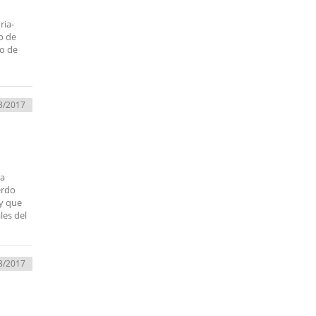
ria-
to de
io de
3/2017
ra
erdo
 y que
les del
3/2017