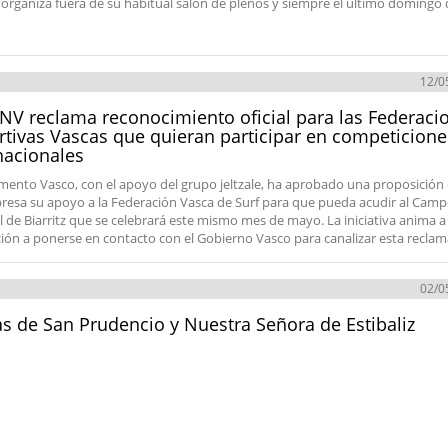
 organiza fuera de su habitual salón de plenos y siempre el último domingo 
12/0
NV reclama reconocimiento oficial para las Federaci
tivas Vascas que quieran participar en competicione
nacionales
amento Vasco, con el apoyo del grupo jeltzale, ha aprobado una proposición 
resa su apoyo a la Federación Vasca de Surf para que pueda acudir al Cam
 de Biarritz que se celebrará este mismo mes de mayo. La iniciativa anima a 
ión a ponerse en contacto con el Gobierno Vasco para canalizar esta recla
02/0
as de San Prudencio y Nuestra Señora de Estibaliz