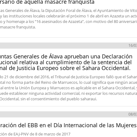
rsario de aquella masacre franquista
tas Generales de Álava, la Diputación Foral de Álava, el Ayuntamiento de Vito
y las instituciones locales celebrarán el próximo 1 de abril en Azazeta un ac
o y homenaje a los “16 asesinados de Azazeta”, con motivo del 80 aniversar
 masacre franquista.
16/0
untas Generales de Álava aprueban una Declaración
tucional relativa al cumplimiento de la sentencia del
nal de Justicia Europeo sobre el Sahara Occidental.
do 21 de diciembre del 2016, el Tribunal de Justicia Europeo falló que el Saha
tal no forma parte del Reino de Marruecos, lo cual significa que ningún acu
al entre la Unión Europea y Marruecos es aplicable en el Sahara Occidental,
uede establecer ninguna actividad comercial, ni exportar los recursos natura
Occidental, sin el consentimiento del pueblo saharaui.
08/0
ración del EBB en el Día Internacional de las Mujeres
ción de EAJ-PNV de 8 de marzo de 2017