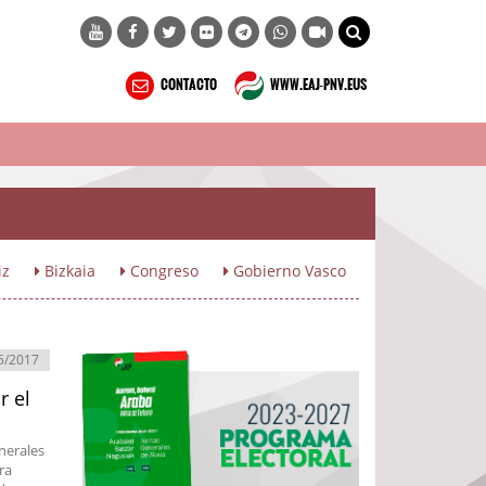
CONTACTO
WWW.EAJ-PNV.EUS
iz
Bizkaia
Congreso
Gobierno Vasco
5/2017
r el
enerales
ra