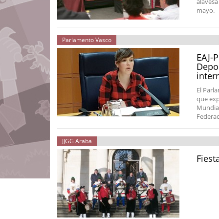
alavesa
mayo.
Parlamento Vasco
EAJ-P
Depor
inter
El Parl
que exp
Mundial
Federac
JJGG Araba
Fiest