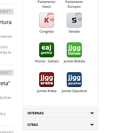
Parlamento
Parlamento
Vasco
Europeo
4/2017
rtura
Congreso
Senado
 vascas
ución
erda la
Vitoria - Gasteiz
Juntas Bizkaia
4/2017
eta”
Juntas Araba
Juntas Gipuzkoa
 Juntas
INTERNAS
ia y
OTRAS