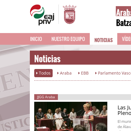
Arab
Batz
NOTICIAS
INICIO
NUESTRO EQUIPO
VÍD
Noticias
Todos
Araba
EBB
Parlamento Vasc
JJGG Araba
Las J
Pleno
El muni
de Álav