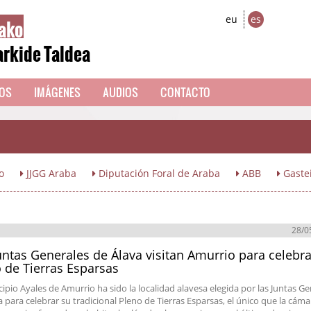
ako
eu
es
arkide Taldea
EOS
IMÁGENES
AUDIOS
CONTACTO
o
JJGG Araba
Diputación Foral de Araba
ABB
Gaste
28/0
untas Generales de Álava visitan Amurrio para celebra
 de Tierras Esparsas
cipio Ayales de Amurrio ha sido la localidad alavesa elegida por las Juntas G
a para celebrar su tradicional Pleno de Tierras Esparsas, el único que la cáma