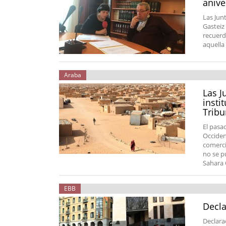
anive
Las Jun
Gasteiz 
recuerd
aquella
Araba
Las J
insti
Tribu
El pasa
Occiden
comerci
no se p
Sahara 
EBB
Decla
Declara