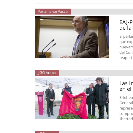
Parlamento Vasco
EAJ-P
de la
El parl
que exp
nuevame
del Con
reapert
JJGG Araba
Las i
en el
El lehe
Generale
represe
comprom
liberta