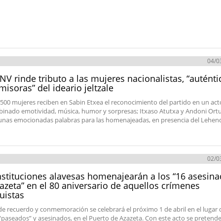
04/0
NV rinde tributo a las mujeres nacionalistas, “auténti
misoras” del ideario jeltzale
500 mujeres reciben en Sabin Etxea el reconocimiento del partido en un ac
inado emotividad, música, humor y sorpresas; Itxaso Atutxa y Andoni Ort
unas emocionadas palabras para las homenajeadas, en presencia del Lehen
02/0
nstituciones alavesas homenajearán a los “16 asesin
azeta” en el 80 aniversario de aquellos crímenes
uistas
 de recuerdo y conmemoración se celebrará el próximo 1 de abril en el lugar
“paseados” y asesinados, en el Puerto de Azazeta. Con este acto se pretend