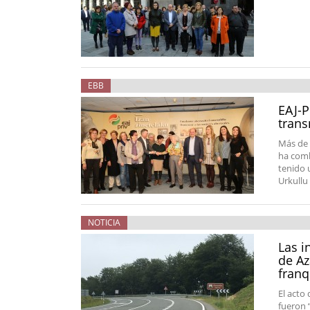
EBB
EAJ-P
trans
Más de 
ha comb
tenido 
Urkullu
NOTICIA
Las i
de Az
franq
El acto
fueron 