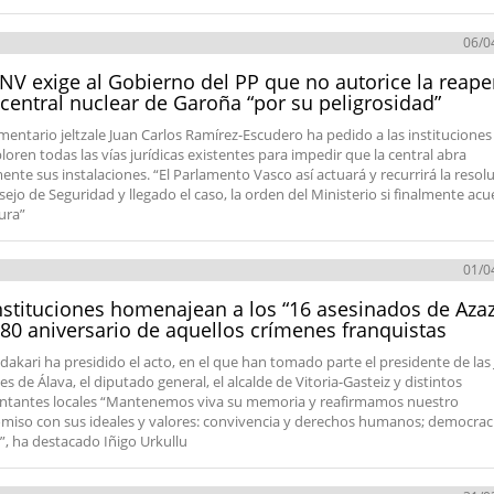
06/0
NV exige al Gobierno del PP que no autorice la reape
 central nuclear de Garoña “por su peligrosidad”
amentario jeltzale Juan Carlos Ramírez-Escudero ha pedido a las instituciones
loren todas las vías jurídicas existentes para impedir que la central abra
nte sus instalaciones. “El Parlamento Vasco así actuará y recurrirá la resol
sejo de Seguridad y llegado el caso, la orden del Ministerio si finalmente acu
ura”
01/0
nstituciones homenajean a los “16 asesinados de Azaz
 80 aniversario de aquellos crímenes franquistas
ndakari ha presidido el acto, en el que han tomado parte el presidente de las
s de Álava, el diputado general, el alcalde de Vitoria-Gasteiz y distintos
ntantes locales “Mantenemos viva su memoria y reafirmamos nuestro
iso con sus ideales y valores: convivencia y derechos humanos; democrac
d”, ha destacado Iñigo Urkullu