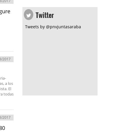
3/2017
Twitter
 gure
Tweets by @pnvjuntasaraba
3/2017
ria-
s, a los
sta. El
ra todas
3/2017
80