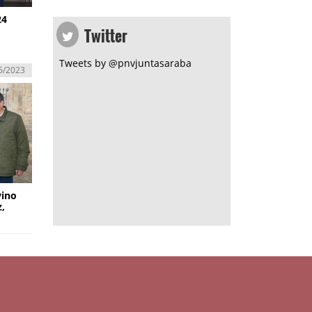
24
Twitter
Tweets by @pnvjuntasaraba
5/2023
vino
z,