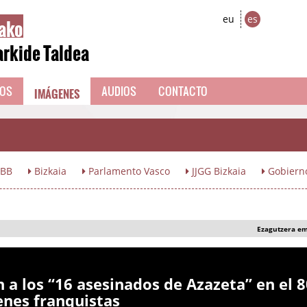
ako
eu
es
arkide Taldea
IMÁGENES
EOS
AUDIOS
CONTACTO
BB
Bizkaia
Parlamento Vasco
JJGG Bizkaia
Gobiern
Ezagutzera e
 a los “16 asesinados de Azazeta” en el 8
enes franquistas