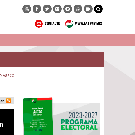
CONTACTO
WWW.EAJ-PNV.EUS
o Vasco
man
0