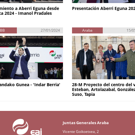
iento a Aberri Eguna desde
Presentación Aberri Eguna 20
ta 2024 - Imanol Pradales
EBB
27/01/2024
Araba
15/0
andako Gunea - 'Indar Berria'
28-M Proyecto del centro del 
Esteban, Artolazabal, Gonzále
Suso, Tapia
Juntas Generales Araba
Vicente Goikoetxea, 2