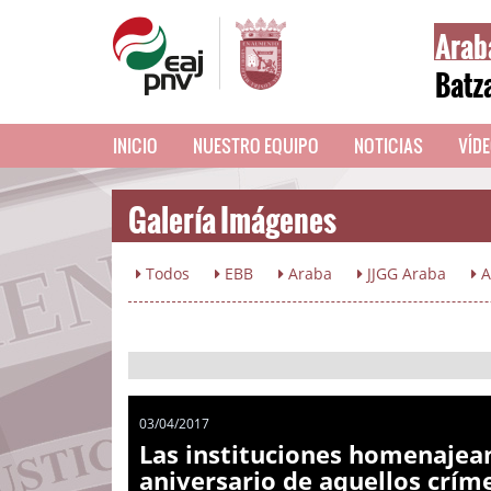
Arab
Batz
INICIO
NUESTRO EQUIPO
NOTICIAS
VÍD
Galería Imágenes
Todos
EBB
Araba
JJGG Araba
A
03/04/2017
Las instituciones homenajean
aniversario de aquellos crím